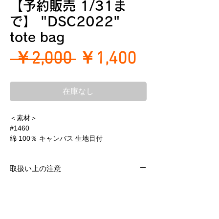
【予約販売 1/31ま
で】 "DSC2022"
tote bag
通
セ
 ￥2,000 
￥1,400
常
ー
在庫なし
価
ル
格
価
＜素材＞
#1460
格
綿 100％ キャンバス 生地目付
＜プリント＞
取扱い上の注意
インクジェットプリント
インクジェットプリント加工は、生地に直接インク
＜注意＞
を吹きつける印刷方法となります。 洗濯堅牢度テス
当商品は予約販売となります。
トの基準は満たしておりますが、 シルクプリントと
ご決済後（お支払い確認後）、商品は
比べ、摩擦/耐光性/熱に弱いため、 色移り・色あ