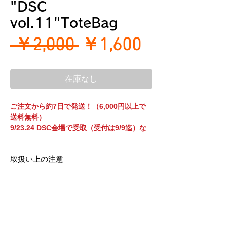
"DSC
vol.11"ToteBag
通
セ
 ￥2,000 
￥1,600
常
ー
在庫なし
価
ル
格
価
ご注文から約7日で発送！（6,000円以上で
送料無料）
格
9/23.24 DSC会場で受取（受付は9/9迄）な
ら、送料無料！
取扱い上の注意
＜ネームサービスについて＞
インクジェットプリント加工は、生地に直接インク
9/9迄の期間中、商品画像の赤い四角部分
を吹きつける印刷方法となります。 洗濯堅牢度テス
の”original”部分をお好きな文字（10文字以
トの基準は満たしておりますが、 シルクプリントと
内）に変えられます。ご注文時の名入れ指定
比べ、摩擦/耐光性/熱に弱いため、 色移り・色あ
箇所にご入力ください。
せ・剥離が起こる可能性がございます。 お洗濯の際
は、下記にご注意ください。
※"original"変えられない場合はそのま