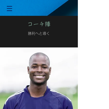
コーチ陣
勝利へと導く