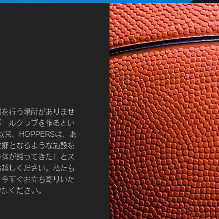
習を行う場所がありませ
ボールクラブを作るとい
来、HOPPERSは、あ
故郷となるような施設を
身体が鈍ってきた」とス
お越しください。私たち
。今すぐお立ち寄りいた
参加ください。