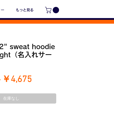
リー
もっと見る
" sweat hoodie
eight（名入れサー
通
セ
 
￥4,675
常
ー
価
ル
在庫なし
格
価