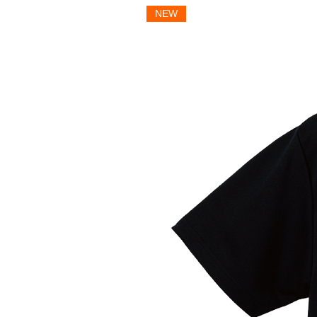
NEW
＜詳細＞
当商品は、名入れ無料サービス対
名前のほかに、お好きな数字（生
能です。
名入れを希望されない方は名入れ記
い。