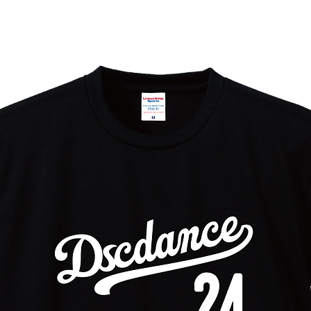
弱い水流で洗濯する
形を整えて陰干しす
【推奨できない洗濯方法
ドライクリーニング
乾燥機の使用
印刷部分への直接ア
デザイン部分を伸ば