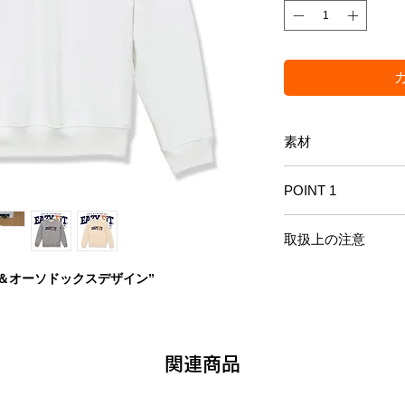
素材
綿 100％ 裏パイル
POINT 1
吸水性・伸縮性の優れた
取扱上の注意
ブルステッチを施した、
ェット。デザインはシン
アウター・インナーとし
インクジェットプリント
＆オーソドックスデザイン”
宝するアイテム。
印刷方法となります。 
すが、 シルクプリントと
り・色あせ・剥離が起こ
下記にご注意ください。
関連商品
【推奨する洗濯方法】
商品をうら返す
洗濯ネットに入れる