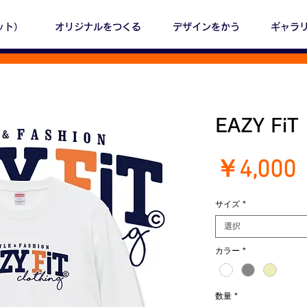
ット）
オリジナルをつくる
デザインをかう
ギャラ
EAZY F
￥4,000
サイズ
*
選択
カラー
*
数量
*