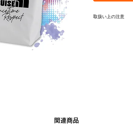
取扱い上の注意
インクジェットプリント
印刷方法となります。 
すが、 シルクプリントと
り・色あせ・剥離が起こ
下記にご注意ください。
【推奨する洗濯方法】
商品をうら返す
洗濯ネットに入れる
弱い水流で洗濯する
形を整えて陰干しす
【推奨できない洗濯方法
ドライクリーニング
乾燥機の使用
印刷部分への直接ア
デザイン部分を伸ば
関連商品